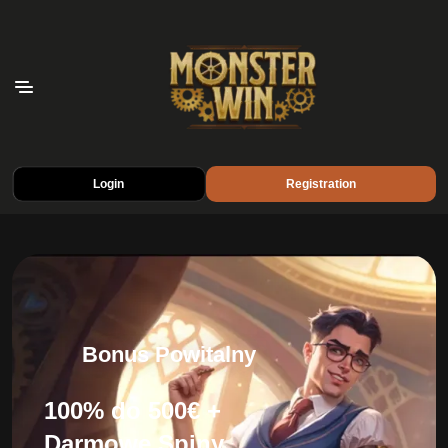
Login
Registration
Bonus Powitalny
100% do 500€ +
Darmowe Spiny